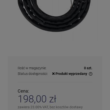
Ilość w magazynie:
0 szt.
Status dostępności:
❌ Produkt wyprzedany
✅
Duża ilość
– dostępny w dużej ilości
ℹ️
Średnia ilość
– poniżej 20 sztuk
⚠️
Ostatnia sztuka
– ostatni w magazynie
Cena:
❌
Wyprzedany
– chwilowo niedostępny
198,00 zł
❗️
Na zamówienie
– w ciągu 2-5 dni
⛔
Wycofany
– produkt wycofany z oferty
Więcej informacji na temat statusów dostępności
zawiera 23.00% VAT, bez kosztów dostawy