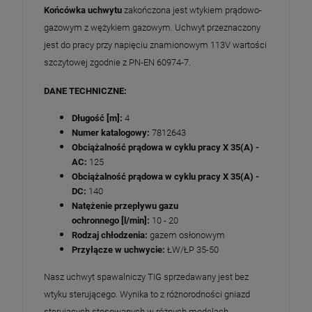
Końcówka uchwytu
zakończona jest wtykiem prądowo-
gazowym z wężykiem gazowym. Uchwyt przeznaczony
jest do pracy przy napięciu znamionowym 113V wartości
szczytowej zgodnie z PN-EN 60974-7.
DANE TECHNICZNE:
Długość [m]:
4
Numer katalogowy:
7812643
Obciążalność prądowa w cyklu pracy X 35(A) -
AC:
125
Obciążalność prądowa w cyklu pracy X 35(A) -
DC:
140
Natężenie przepływu gazu
ochronnego [l/min]:
10 - 20
Rodzaj chłodzenia:
gazem osłonowym
Przyłącze w uchwycie:
ŁW/ŁP 35-50
Nasz uchwyt spawalniczy TIG sprzedawany jest bez
wtyku sterującego. Wynika to z różnorodności gniazd
sterujących stosowanych w różnych modelach