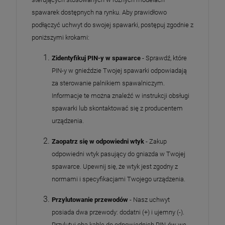
spawarek dostępnych na rynku. Aby prawidłowo
podłączyć uchwyt do swojej spawarki, postępuj zgodnie z
poniższymi krokami:
Zidentyfikuj PIN-y w spawarce
- Sprawdź, które
PIN-y w gnieździe Twojej spawarki odpowiadają
za sterowanie palnikiem spawalniczym.
Informacje te można znaleźć w instrukcji obsługi
spawarki lub skontaktować się z producentem
urządzenia.
Zaopatrz się w odpowiedni wtyk
- Zakup
odpowiedni wtyk pasujący do gniazda w Twojej
spawarce. Upewnij się, że wtyk jest zgodny z
normami i specyfikacjami Twojego urządzenia.
Przylutowanie przewodów
- Nasz uchwyt
posiada dwa przewody: dodatni (+) i ujemny (-).
Przylutuj oba kable do odpowiednich PIN-ów we