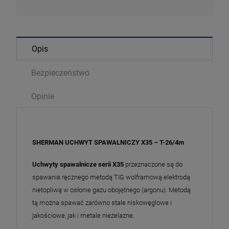
Opis
Bezpieczeństwo
Opinie
SHERMAN UCHWYT SPAWALNICZY X35 – T-26/4m
Uchwyty spawalnicze serii X35
przeznaczone są do
spawania ręcznego metodą TIG wolframową elektrodą
nietopliwą w osłonie gazu obojętnego (argonu). Metodą
tą można spawać zarówno stale niskowęglowe i
jakościowe, jak i metale nieżelazne.