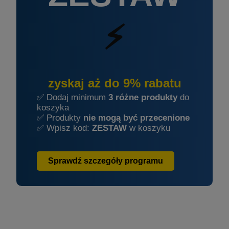
⚡
zyskaj aż do 9% rabatu
✅ Dodaj minimum
3 różne produkty
do
koszyka
✅ Produkty
nie mogą być przecenione
✅ Wpisz kod:
ZESTAW
w koszyku
Sprawdź szczegóły programu