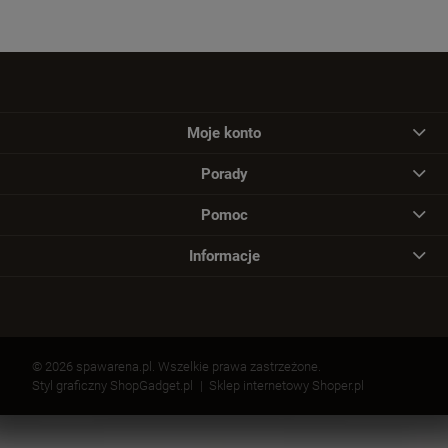
Moje konto
Porady
Pomoc
Informacje
© 2026 spawarena.pl. Wszelkie prawa zastrzeżone.
Styl graficzny ShopGadget.pl
Sklep internetowy Shoper.pl