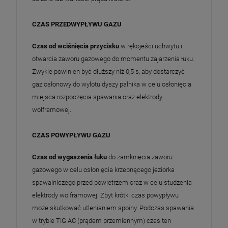
CZAS PRZEDWYPŁYWU GAZU
Czas od wciśnięcia przycisku
w rękojeści uchwytu i
otwarcia zaworu gazowego do momentu zajarzenia łuku.
Zwykle powinien być dłuższy niż 0,5 s, aby dostarczyć
gaz osłonowy do wylotu dyszy palnika w celu osłonięcia
miejsca rozpoczęcia spawania oraz elektrody
wolframowej.
CZAS POWYPŁYWU GAZU
Czas od wygaszenia łuku
do zamknięcia zaworu
gazowego w celu osłonięcia krzepnącego jeziorka
spawalniczego przed powietrzem oraz w celu studzenia
elektrody wolframowej. Zbyt krótki czas powypływu
może skutkować utlenianiem spoiny. Podczas spawania
w trybie TIG AC (prądem przemiennym) czas ten