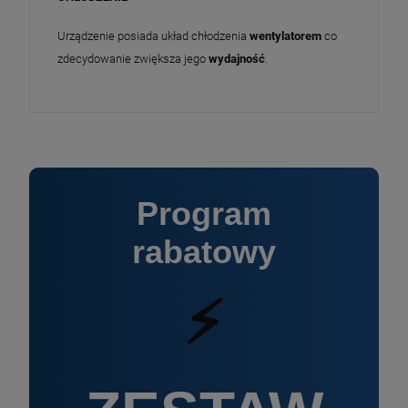
Urządzenie posiada układ chłodzenia
wentylatorem
co
zdecydowanie zwiększa jego
wydajność
.
Program
rabatowy
⚡