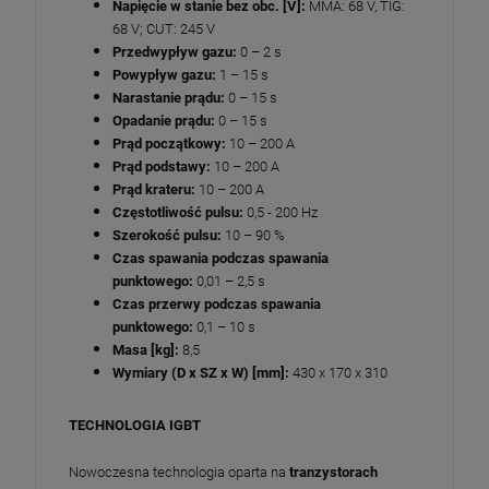
Napięcie w stanie bez obc. [V]:
MMA: 68 V, TIG:
68 V; CUT: 245 V
Przedwypływ gazu:
0 – 2 s
Powypływ gazu:
1 – 15 s
Narastanie prądu:
0 – 15 s
Opadanie prądu:
0 – 15 s
Prąd początkowy:
10 – 200 A
Prąd podstawy:
10 – 200 A
Prąd krateru:
10 – 200 A
Częstotliwość pulsu:
0,5 - 200 Hz
Szerokość pulsu:
10 – 90 %
Czas spawania podczas spawania
punktowego:
0,01 – 2,5 s
Czas przerwy podczas spawania
punktowego:
0,1 – 10 s
Masa [kg]:
8,5
Wymiary (D x SZ x W) [mm]:
430 x 170 x 310
TECHNOLOGIA IGBT
Nowoczesna technologia oparta na
tranzystorach