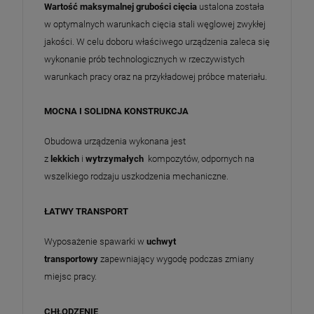
Wartość maksymalnej grubości cięcia
ustalona została
w optymalnych warunkach cięcia stali węglowej zwykłej
jakości. W celu doboru właściwego urządzenia zaleca się
wykonanie prób technologicznych w rzeczywistych
warunkach pracy oraz na przykładowej próbce materiału.
MOCNA I SOLIDNA KONSTRUKCJA
Obudowa urządzenia wykonana jest
z
lekkich
i
wytrzymałych
kompozytów, odpornych na
wszelkiego rodzaju uszkodzenia mechaniczne.
ŁATWY TRANSPORT
Wyposażenie spawarki w
uchwyt
transportowy
zapewniający wygodę podczas zmiany
miejsc pracy.
CHŁODZENIE