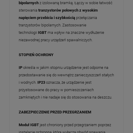
bipolarnych
z izolowaną bramką. Łączy w sobie łatwość
sterowania
tranzystorów polowych z wysokim
napięciem przebicia i szybkością
przełączania
tranzystorów bipolarnych. Zastosowanie
technologii
IGBT
ma wpływ na znaczne wydłużenie
niezawodnej pracy urządzeń spawalniczych.
STOPIEŃ OCHRONY
IP
określa w jakim stopniu urządzenie jest odporne na
przedostawanie się do wewnątrz zanieczyszczeń stałych
i wodnych.
IP23
oznacza, że urządzenie jest
przystosowane do pracy w pomieszczeniach
zamkniętych i nie nadaje się do stosowania na deszczu.
ZABEZPIECZENIE PRZED PRZEGRZANIEM
Moduł IGBT
jest chroniony przed przegrzaniem poprzez
instalację ochronną, która wyłącza obwód spawania