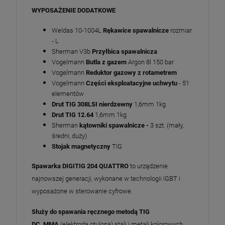
WYPOSAŻENIE DODATKOWE
Weldas 10-1004L
Rękawice spawalnicze
rozmiar
- L
Sherman V3b
Przyłbica spawalnicza
Vogelmann
Butla z gazem
Argon 8l 150 bar
Vogelmann
Reduktor gazowy z rotametrem
Vogelmann
Części eksploatacyjne uchwytu
- 51
elementów
Drut TIG 308LSI nierdzewny
1,6mm 1kg
Drut TIG 12.64
1,6mm 1kg
Sherman
kątowniki spawalnicze -
3 szt. (mały,
średni, duży)
Stojak magnetyczny
TIG
Spawarka DIGITIG 204 QUATTRO
to urządzenie
najnowszej generacji, wykonane w technologii IGBT i
wyposażone w sterowanie cyfrowe.
Służy do spawania ręcznego metodą TIG
DC,
MMA
(elektrodą otuloną) stali i metali kolorowych