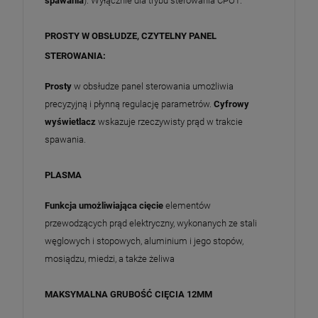
spawania
). Wyłącznie dla trybu sterowania CPOT.
PROSTY W OBSŁUDZE, CZYTELNY PANEL
STEROWANIA:
Prosty
w obsłudze panel sterowania umożliwia
precyzyjną i płynną regulację parametrów.
Cyfrowy
wyświetlacz
wskazuje rzeczywisty prąd w trakcie
spawania.
PLASMA
Funkcja umożliwiająca cięcie
elementów
przewodzących prąd elektryczny, wykonanych ze stali
węglowych i stopowych, aluminium i jego stopów,
mosiądzu, miedzi, a także żeliwa
MAKSYMALNA GRUBOŚĆ CIĘCIA 12MM