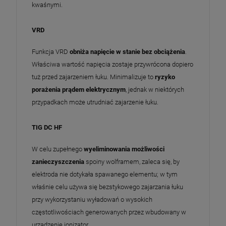
kwaśnymi.
VRD
Funkcja VRD
obniża napięcie w stanie bez obciążenia
.
Właściwa wartość napięcia zostaje przywrócona dopiero
tuż przed zajarzeniem łuku. Minimalizuje to
ryzyko
porażenia prądem elektrycznym
, jednak w niektórych
przypadkach może utrudniać zajarzenie łuku.
TIG DC HF
W celu zupełnego
wyeliminowania możliwości
zanieczyszczenia
spoiny wolframem, zaleca się, by
elektroda nie dotykała spawanego elementu; w tym
właśnie celu używa się bezstykowego zajarzania łuku
przy wykorzystaniu wyładowań o wysokich
częstotliwościach generowanych przez wbudowany w
urządzenie jonizator.