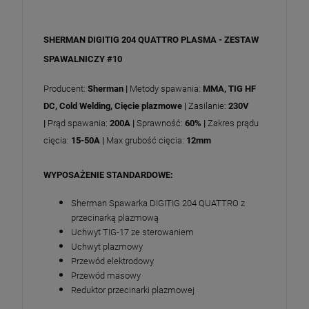
SHERMAN DIGITIG 204 QUATTRO PLASMA - ZESTAW
SPAWALNICZY #10
Producent:
Sherman |
Metody spawania:
MMA, TIG HF
DC, Cold Welding, Cięcie plazmowe |
Zasilanie:
230V
|
Prąd spawania:
200A |
Sprawność:
60% |
Zakres prądu
cięcia:
15-50A |
Max grubość cięcia:
12mm
WYPOSAŻENIE STANDARDOWE:
Sherman Spawarka DIGITIG 204 QUATTRO z
przecinarką plazmową
Uchwyt TIG-17 ze sterowaniem
Uchwyt plazmowy
Przewód elektrodowy
Przewód masowy
Reduktor przecinarki plazmowej