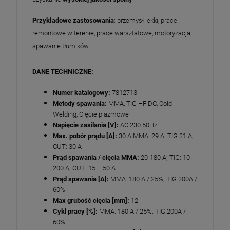
Przykładowe zastosowania
: przemysł lekki, prace
remontowe w terenie, prace warsztatowe, motoryzacja,
spawanie tłumików.
DANE TECHNICZNE:
Numer katalogowy:
7812713
Metody spawania:
MMA, TIG HF DC, Cold
Welding, Cięcie plazmowe
Napięcie zasilania [V]:
AC 230 50Hz
Max. pobór prądu [A]:
30 A MMA: 29 A: TIG 21 A;
CUT: 30 A
Prąd spawania / cięcia MMA:
20-180 A; TIG: 10-
200 A; CUT: 15 – 50 A
Prąd spawania [A]:
MMA: 180 A / 25%; TIG:200A /
60%
Max grubość cięcia [mm]:
12
Cykl pracy [%]:
MMA: 180 A / 25%; TIG:200A /
60%