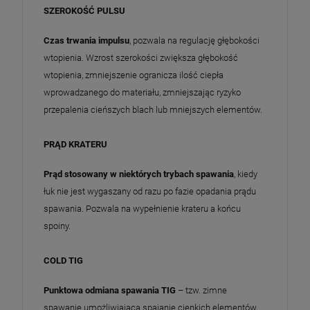
SZEROKOŚĆ PULSU
Czas trwania impulsu
, pozwala na regulację głębokości
wtopienia. Wzrost szerokości zwiększa głębokość
wtopienia, zmniejszenie ogranicza ilość ciepła
wprowadzanego do materiału, zmniejszając ryzyko
przepalenia cieńszych blach lub mniejszych elementów.
PRĄD KRATERU
Prąd stosowany w niektórych trybach spawania
, kiedy
łuk nie jest wygaszany od razu po fazie opadania prądu
spawania. Pozwala na wypełnienie krateru a końcu
spoiny.
COLD TIG
Punktowa odmiana spawania TIG
– tzw. zimne
spawanie umożliwiająca spajanie cienkich elementów,