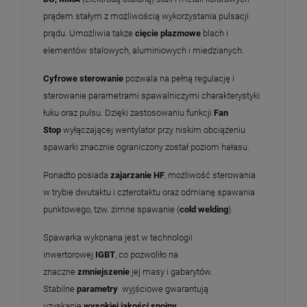
prądem stałym z możliwością wykorzystania pulsacji
prądu. Umożliwia także
cięcie plazmowe
blach i
elementów stalowych, aluminiowych i miedzianych.
Cyfrowe sterowanie
pozwala na pełną regulację i
sterowanie parametrami spawalniczymi charakterystyki
łuku oraz pulsu. Dzięki zastosowaniu funkcji
Fan
Stop
wyłączającej wentylator przy niskim obciążeniu
spawarki znacznie ograniczony został poziom hałasu.
Ponadto posiada
zajarzanie HF
, możliwość sterowania
w trybie dwutaktu i czterotaktu oraz odmianę spawania
punktowego, tzw. zimne spawanie (
cold welding
).
Spawarka wykonana jest w technologii
inwertorowej
IGBT
, co pozwoliło na
znaczne
zmniejszenie
jej masy i gabarytów.
Stabilne
parametry
wyjściowe gwarantują
uzyskanie
wysokiej jakości spoiny
.