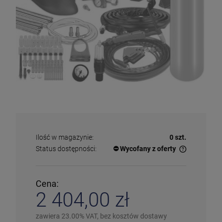
Ilość w magazynie:
0 szt.
Status dostępności:
⛔ Wycofany z oferty
✅
Duża ilość
– dostępny w dużej ilości
ℹ️
Średnia ilość
– poniżej 20 sztuk
⚠️
Ostatnia sztuka
– ostatni w magazynie
Cena:
❌
Wyprzedany
– chwilowo niedostępny
2 404,00 zł
❗️
Na zamówienie
– w ciągu 2-5 dni
⛔
Wycofany
– produkt wycofany z oferty
Więcej informacji na temat statusów dostępności
zawiera 23.00% VAT, bez kosztów dostawy