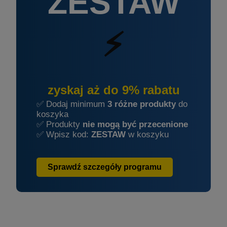
ZESTAW
⚡
zyskaj aż do 9% rabatu
✅ Dodaj minimum
3 różne produkty
do
koszyka
✅ Produkty
nie mogą być przecenione
✅ Wpisz kod:
ZESTAW
w koszyku
Sprawdź szczegóły programu