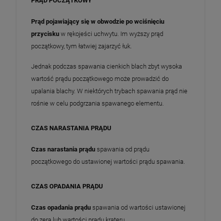
PRĄD POCZĄTKOWY
Prąd pojawiający się w obwodzie po wciśnięciu
przycisku
w rękojeści uchwytu. Im wyższy prąd
początkowy, tym łatwiej zajarzyć łuk.
Jednak podczas spawania cienkich blach zbyt wysoka
wartość prądu początkowego może prowadzić do
upalania blachy. W niektórych trybach spawania prąd nie
rośnie w celu podgrzania spawanego elementu.
CZAS NARASTANIA PRĄDU
Czas narastania prądu
spawania od prądu
początkowego do ustawionej wartości prądu spawania.
CZAS OPADANIA PRĄDU
Czas opadania prądu
spawania od wartości ustawionej
do zera lub wartości prądu krateru.