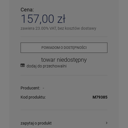
ℹ️
Średnia ilość
– poniżej 20 sztuk
⚠️
Ostatnia sztuka
– ostatni w magazynie
Cena:
❌
Wyprzedany
– chwilowo niedostępny
157,00 zł
❗️
Na zamówienie
– w ciągu 2-5 dni
⛔
Wycofany
– produkt wycofany z oferty
Więcej informacji na temat statusów dostępności
zawiera 23.00% VAT, bez kosztów dostawy
POWIADOM O DOSTĘPNOŚCI
towar niedostępny
dodaj do przechowalni
Producent:
-
Kod produktu:
M79385
zapytaj o produkt