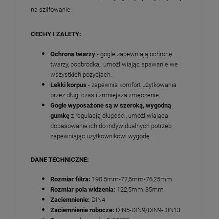
na szlifowanie.
CECHY I ZALETY:
Ochrona twarzy
- gogle zapewniają ochronę
twarzy, podbródka, umożliwiając spawanie we
wszystkich pozycjach.
Lekki korpus
- zapewnia komfort użytkowania
przez długi czas i zmniejsza zmęczenie.
Gogle wyposażone są w szeroką, wygodną
gumkę
z regulacją długości, umożliwiającą
dopasowanie ich do indywidualnych potrzeb
zapewniając użytkownikowi wygodę.
DANE TECHNICZNE:
Rozmiar filtra:
190.5mm-77,5mm-76,25mm
Rozmiar pola widzenia:
122,5mm-35mm
Zaciemnienie:
DIN4
Zaciemnienie robocze:
DIN5-DIN9/DIN9-DIN13