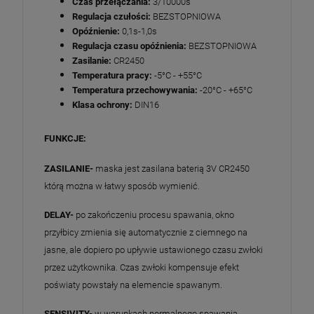
Czas przełączania:
3/10000s
Regulacja czułości:
BEZSTOPNIOWA
Opóźnienie:
0,1s-1,0s
Regulacja czasu opóźnienia:
BEZSTOPNIOWA
Zasilanie:
CR2450
Temperatura pracy:
-5°C - +55°C
Temperatura przechowywania:
-20°C - +65°C
Klasa ochrony:
DIN16
FUNKCJE:
ZASILANIE-
maska jest zasilana baterią 3V CR2450
którą można w łatwy sposób wymienić.
DELAY-
po zakończeniu procesu spawania, okno
przyłbicy zmienia się automatycznie z ciemnego na
jasne, ale dopiero po upływie ustawionego czasu zwłoki
przez użytkownika. Czas zwłoki kompensuje efekt
poświaty powstały na elemencie spawanym.
SENSIVITY-
w warunkach normalnego spawania,