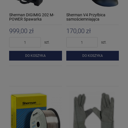
Sherman DIGIMIG 202 M-
Sherman V4 Przyłbica
POWER Spawarka
samościemniająca
inwertorowa
999,00 zł
170,00 zł
szt.
szt.
DO KOSZYKA
DO KOSZYKA