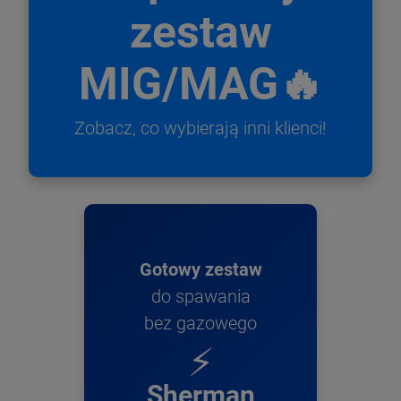
zestaw
MIG/MAG🔥
Zobacz, co wybierają inni klienci!
Gotowy zestaw
do spawania
bez gazowego
⚡
Sherman