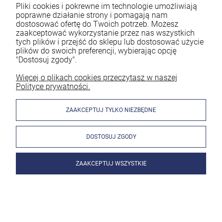
Pliki cookies i pokrewne im technologie umożliwiają
poprawne działanie strony i pomagają nam
dostosować ofertę do Twoich potrzeb. Możesz
Jeśli na co dzień pracujesz jako spawacz to z pewnością
zaakceptować wykorzystanie przez nas wszystkich
wiesz, że ogromne znaczenie ma bezpieczeństwo. Spawanie
tych plików i przejść do sklepu lub dostosować użycie
bez odpowiedniej ochrony naraża Cię na utratę zdrowia.
plików do swoich preferencji, wybierając opcję
Dlatego każdy doświadczony pracownik powinien
"Dostosuj zgody".
mieć profesjonalną przyłbicę spawalniczą. Nie należy jednak
decydować się na byle jaki model. By spełniał on swoją
Więcej o plikach cookies przeczytasz w naszej
Polityce prywatności.
funkcję, musi być dobrze do Ciebie dobrany. Znaczenie mają
parametry oraz rodzaj akcesoriów. Zastanawiasz się, jaka
przyłbica spawalnicza będzie najlepsza? Podpowiadamy w
ZAAKCEPTUJ TYLKO NIEZBĘDNE
poniższym artykule!
DOSTOSUJ ZGODY
czytaj całość »
ZAAKCEPTUJ WSZYSTKIE
Jak wygląda spawanie migomatem bez gazu?
Wyjaśniamy!
Dodano:
01-03-2024
w kategorii:
Spawanie metodą MIG