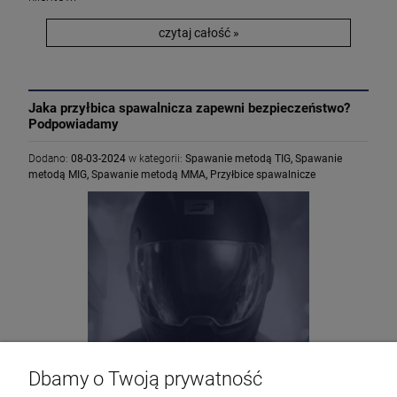
czytaj całość »
Jaka przyłbica spawalnicza zapewni bezpieczeństwo?
Podpowiadamy
Dodano:
08-03-2024
w kategorii:
Spawanie metodą TIG
,
Spawanie
metodą MIG
,
Spawanie metodą MMA
,
Przyłbice spawalnicze
Dbamy o Twoją prywatność