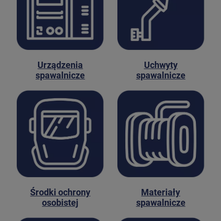
Urządzenia
Uchwyty
spawalnicze
spawalnicze
Środki ochrony
Materiały
osobistej
spawalnicze