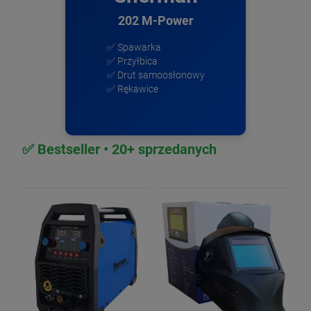
202 M-Power
✅ Spawarka
✅ Przyłbica
✅ Drut samoosłonowy
✅ Rękawice
✅ Bestseller • 20+ sprzedanych