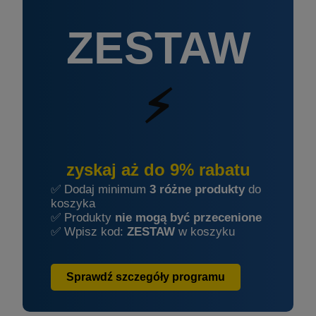
ZESTAW
⚡
zyskaj aż do 9% rabatu
✅ Dodaj minimum
3 różne produkty
do
koszyka
✅ Produkty
nie mogą być przecenione
✅ Wpisz kod:
ZESTAW
w koszyku
Sprawdź szczegóły programu