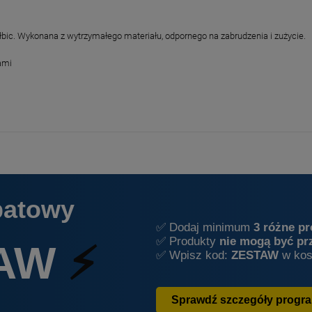
bic. Wykonana z wytrzymałego materiału, odpornego na zabrudzenia i zużycie.
ami
batowy
✅ Dodaj minimum
3 różne p
✅ Produkty
nie mogą być pr
AW
⚡
✅ Wpisz kod:
ZESTAW
w kos
Sprawdź szczegóły progr