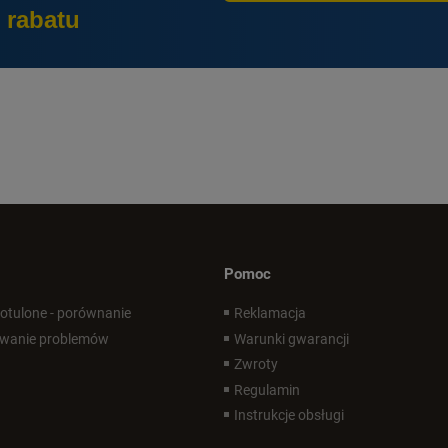
 rabatu
Pomoc
 otulone - porównanie
Reklamacja
wanie problemów
Warunki gwarancji
Zwroty
Regulamin
Instrukcje obsługi