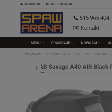
ZALOGUJ SIĘ
ZAREJESTRUJ SIĘ
📞 515
965
404
✉️ Kontakt
MENU
PROMOCJE
NOWOŚCI
O
Strona główna
PRZYŁBICE I AKCESORIA
OCHRONA DRÓG O
ESAB Savage A40 AIR Black P