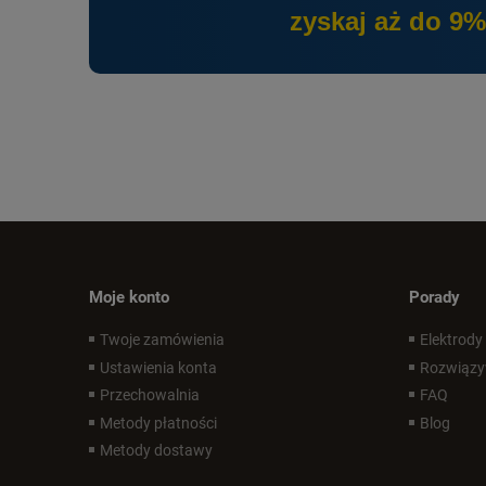
zyskaj aż do 9%
Moje konto
Porady
Twoje zamówienia
Elektrody
Ustawienia konta
Rozwiązy
Przechowalnia
FAQ
Metody płatności
Blog
Metody dostawy