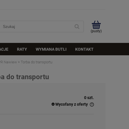
(pusty)
ACJE
RATY
WYMIANA BUTLI
KONTAKT
PR Nawiew + Torba do transportu
a do transportu
0 szt.
⛔ Wycofany z oferty
✅
Duża ilość
– dostępny w dużej ilości
ℹ️
Średnia ilość
– poniżej 20 sztuk
⚠️
Ostatnia sztuka
– ostatni w magazynie