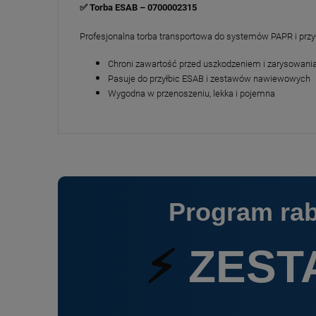
✅ Torba ESAB – 0700002315
Profesjonalna torba transportowa do systemów PAPR i przył
Chroni zawartość przed uszkodzeniem i zarysowani
Pasuje do przyłbic ESAB i zestawów nawiewowych
Wygodna w przenoszeniu, lekka i pojemna
Program ra
⚡
ZEST