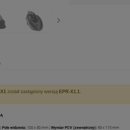
e
-X1
został zastąpiony wersją
EPR-X1.1
.
BĄ
 |
Pole widzenia:
100 x 50 mm |
Wymiar PCV (zewnętrzny):
93 x 115 mm