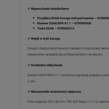
✅ Wyposażenie standardowe:
Przyłbica ESAB Savage A40 pod nawiew – 070050
Nawiew ESAB EPR-X1.1 – 0700500920
Torba ESAB – 0700002315
✅ Wejdź w tryb Savage
Design z bezkompromisowymi detalami inspirowany bestsel
niezawodne narzędzie dla profesjonalistów i amatorów.
✅ Swobodne oddychanie
System PAPR EPR-X1.1 umożliwia regulację przepływu powietr
Li-Ion.
✅ Niesamowite właściwości optyczne
Pole widzenia 100 x 50 mm i filtr ADF klasy 1/1/1/2 z techn