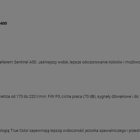
0400
lerem Sentinel A50. Jaśniejszy widok, lepsze odwzorowanie kolorów i możliwo
za od 170 do 220 l/min. Filtr P3, cicha praca (70 dB), sygnały dźwiękowe i do 1
ologią True Color zapewniają lepszą widoczność jeziorka spawalniczego i przest