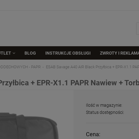
UTLET
BLOG
INSTRUKCJE OBSŁUGI
ZWROTY I REKLAM
DDECHOWYCH - PAPR
ESAB Savage A40 AIR Black Przyłbica + EPR-X1.1 PA
rzyłbica + EPR-X1.1 PAPR Nawiew + Torb
Ilość w magazynie:
Status dostępności:
Cena: