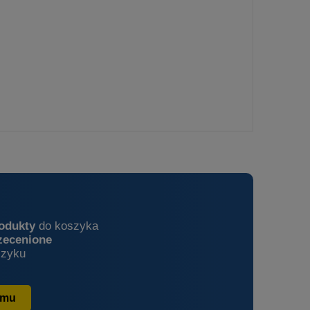
rodukty
do koszyka
zecenione
zyku
amu