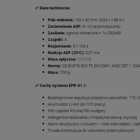
✅ Dane techniczne:
Pole widzenia:
100 x 50 mm (3,93 x 1,96 in.)
Zaciemnienie ADF:
9–13 (automatyczne)
Zasilanie:
ogniwo słoneczne + 1x CR2450
Czujniki:
4
Rozjaśnianie:
0,1–0,9 s
Reakcja ADF (23°C):
0,07 ms
Klasa optyczna:
1/1/1/2
Normy:
CE EN379, EN175, EN12941, ANSI Z87.1, CSA
Masa:
700 g
✅ Cechy systemu EPR-X1.1:
Bezstopniowa regulacja przepływu powietrza: 170–2
Akumulator Li-Ion (do 10 h pracy)
Filtr cząstek P3 oraz filtr wstępny
Inteligentna ładowarka z międzynarodową wtyczką
Alarm akustyczny i wizualny – niski stan baterii / zatk
Trwała konstrukcja do warunków przemysłowych