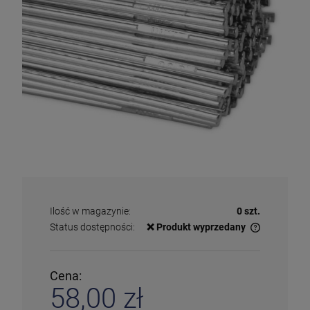
Ilość w magazynie:
0 szt.
Status dostępności:
❌ Produkt wyprzedany
✅
Duża ilość
– dostępny w dużej ilości
ℹ️
Średnia ilość
– poniżej 20 sztuk
⚠️
Ostatnia sztuka
– ostatni w magazynie
Cena:
❌
Wyprzedany
– chwilowo niedostępny
58,00 zł
❗️
Na zamówienie
– w ciągu 2-5 dni
⛔
Wycofany
– produkt wycofany z oferty