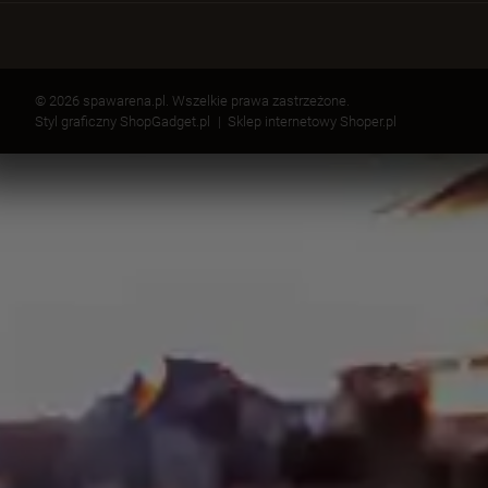
© 2026 spawarena.pl. Wszelkie prawa zastrzeżone.
Styl graficzny ShopGadget.pl
Sklep internetowy Shoper.pl