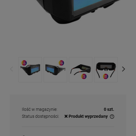
Ilość w magazynie:
0 szt.
Status dostępności:
❌ Produkt wyprzedany
✅
Duża ilość
– dostępny w dużej ilości
ℹ️
Średnia ilość
– poniżej 20 sztuk
⚠️
Ostatnia sztuka
– ostatni w magazynie