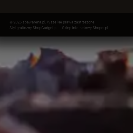
© 2026 spawarena.pl. Wszelkie prawa zastrzeżone.
Styl graficzny ShopGadget.pl
Sklep internetowy Shoper.pl