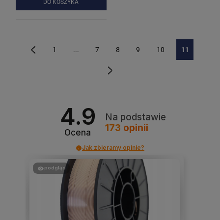
DO KOSZYKA
1
...
7
8
9
10
11
«
»
4.9
Na podstawie
173
opinii
Ocena
Jak zbieramy opinie?
podgląd