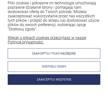
Pliki cookies i pokrewne im technologie umożliwiają
poprawne działanie strony i pomagają nam
dostosować ofertę do Twoich potrzeb. Możesz
Jeśli na co dzień pracujesz jako spawacz to z pewnością
zaakceptować wykorzystanie przez nas wszystkich
wiesz, że ogromne znaczenie ma bezpieczeństwo. Spawanie
tych plików i przejść do sklepu lub dostosować użycie
bez odpowiedniej ochrony naraża Cię na utratę zdrowia.
plików do swoich preferencji, wybierając opcję
Dlatego każdy doświadczony pracownik powinien
"Dostosuj zgody".
mieć profesjonalną przyłbicę spawalniczą. Nie należy jednak
decydować się na byle jaki model. By spełniał on swoją
Więcej o plikach cookies przeczytasz w naszej
Polityce prywatności.
funkcję, musi być dobrze do Ciebie dobrany. Znaczenie mają
parametry oraz rodzaj akcesoriów. Zastanawiasz się, jaka
przyłbica spawalnicza będzie najlepsza? Podpowiadamy w
ZAAKCEPTUJ TYLKO NIEZBĘDNE
poniższym artykule!
DOSTOSUJ ZGODY
czytaj całość »
ZAAKCEPTUJ WSZYSTKIE
Jak wygląda spawanie migomatem bez gazu?
Wyjaśniamy!
Dodano:
01-03-2024
w kategorii:
Spawanie metodą MIG