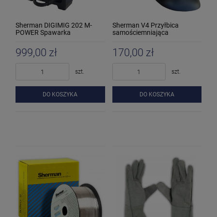
Sherman DIGIMIG 202 M-
Sherman V4 Przyłbica
POWER Spawarka
samościemniająca
inwertorowa
999,00 zł
170,00 zł
szt.
szt.
DO KOSZYKA
DO KOSZYKA