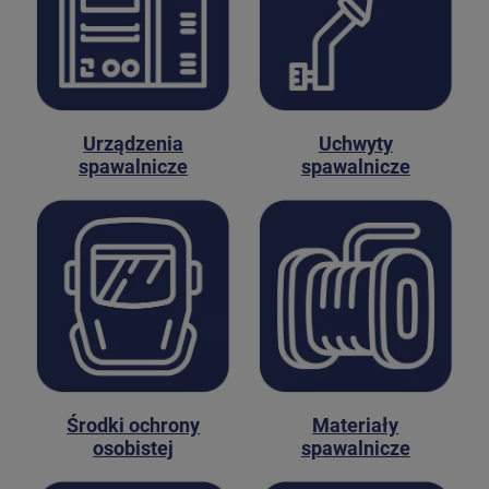
Urządzenia
Uchwyty
spawalnicze
spawalnicze
Środki ochrony
Materiały
osobistej
spawalnicze