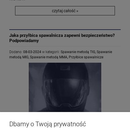
czytaj całość »
Jaka przyłbica spawalnicza zapewni bezpieczeństwo?
Podpowiadamy
Dodano:
08-03-2024
w kategorii:
Spawanie metodą TIG
,
Spawanie
metodą MIG
,
Spawanie metodą MMA
,
Przyłbice spawalnicze
Dbamy o Twoją prywatność