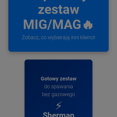
zestaw
MIG/MAG🔥
Zobacz, co wybierają inni klienci!
Gotowy zestaw
do spawania
bez gazowego
⚡
Sherman