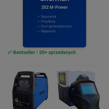
202 M-Power
✅ Spawarka
✅ Przyłbica
✅ Drut samoosłonowy
✅ Rękawice
✅ Bestseller • 20+ sprzedanych