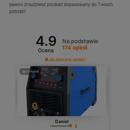
pewno znajdziesz produkt dopasowany do Twoich
potrzeb!
4.9
Na podstawie
174
opinii
Ocena
Jak zbieramy opinie?
podgląd
Daniel
zweryfikowano