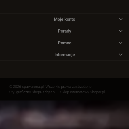
Moje konto
Porady
Pomoc
Informacje
© 2026 spawarena.pl. Wszelkie prawa zastrzeżone.
Styl graficzny ShopGadget.pl
Sklep internetowy Shoper.pl